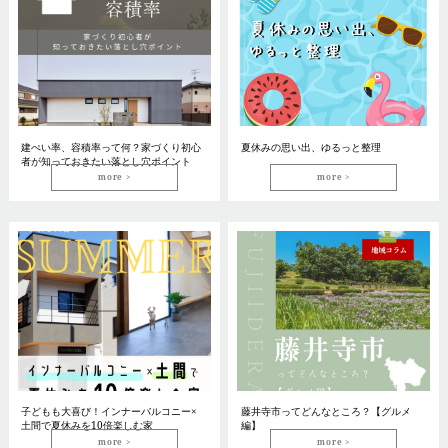
建ぺい率、容積率って何？家づくり初心
夏休みの思い出、ゆるっと整理
者が知っておきたい落とし穴ポイント
more
more
子どもも大喜び！インナーバルコニー×
藤井寺市ってどんなところ？【グルメ
土間で夏休みを10倍楽しむ家
編】
more
more