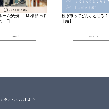
ホームが形に！M 様邸上棟
松原市ってどんなところ？
の一日
ト編】
more
more
S～クラストハウズ】まで