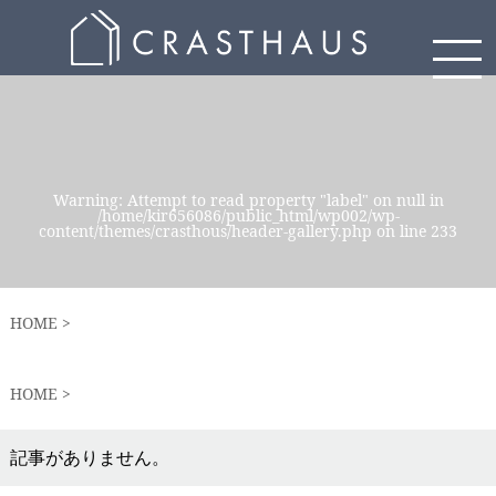
Warning
: Attempt to read property "label" on null in
/home/kir656086/public_html/wp002/wp-
content/themes/crasthous/header-gallery.php
on line
233
HOME
HOME
記事がありません。