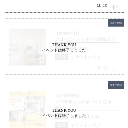
完全予約制
【参加費無料】
プロがこたえる住宅個別相談会
THANK YOU
日程
8/1㈯.2㈰
イベントは終了しました
場所
クラストハウズ
完全予約制
【参加費無料】
『2026年からの家づくり勉強
会』
THANK YOU
イベントは終了しました
日程
7/11(土).12(日)
場所
クラストハウズ