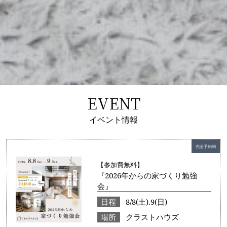
EVENT
イベント情報
完全予約制
【参加費無料】
『2026年からの家づくり勉強
会』
日程
8/8(土).9(日)
場所
クラストハウズ