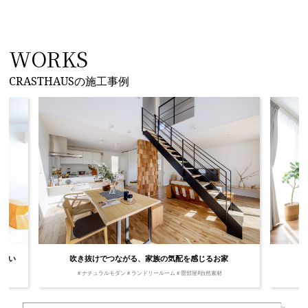
WORKS
CRASTHAUSの施工事例
自然素材に囲まれ、のびのびと暮らすお家
飽きの
＃ナチュラルモダン
＃ランドリールーム
＃畳部屋
#自然素材