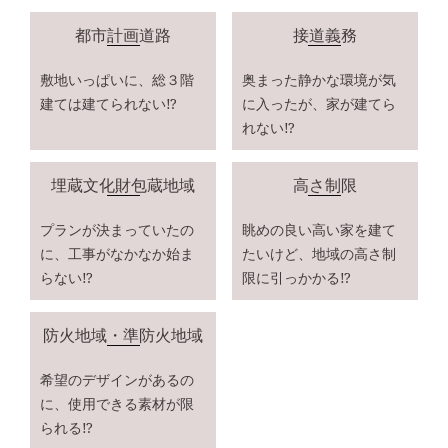
都市計画道路
接道義務
敷地いっぱいに、
総３階
奥まった静かな環境が気
建ては建てられない⁉
に入ったが、
家が建てら
れない⁉
埋蔵文化財包蔵地域
高さ制限
プランが決まっていたの
眺めの良い高い家を建て
に、
工事がなかなか始ま
たいけど、
地域の高さ制
らない⁉
限に引っかかる⁉
防火地域・準防火地域
希望のデザインがあるの
に、
使用できる素材が限
られる⁉