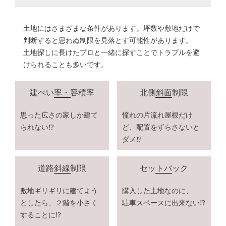
土地にはさまざまな条件があります。坪数や敷地だけで
判断すると思わぬ制限を見落とす可能性があります。
土地探しに長けたプロと一緒に探すことでトラブルを避
けられることも多いです。
建ぺい率・容積率
北側斜面制限
思った広さの家しか建て
憧れの片流れ屋根だけ
られない⁉
ど、
配置をずらさないと
ダメ⁉
道路斜線制限
セットバック
敷地ギリギリに建てよう
購入した土地なのに、
としたら、
２階を小さく
駐車スペースに出来ない⁉
することに⁉