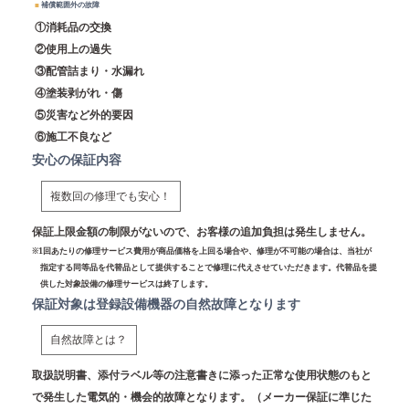
■
補償範囲外の故障
①消耗品の交換
②使用上の過失
③配管詰まり・水漏れ
④塗装剥がれ・傷
⑤災害など外的要因
⑥施工不良など
安心の保証内容
複数回の修理でも安心！
保証上限金額の制限がないので、お客様の追加負担は発生しません。
※1回あたりの修理サービス費用が商品価格を上回る場合や、修理が不可能の場合は、当社が
指定する同等品を代替品として提供することで修理に代えさせていただきます。代替品を提
供した対象設備の修理サービスは終了します。
保証対象は登録設備機器の自然故障となります
自然故障とは？
取扱説明書、添付ラベル等の注意書きに添った正常な使用状態のもと
で発生した電気的・機会的故障となります。（メーカー保証に準じた