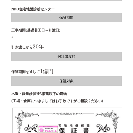
NPO住宅地盤診断センター
保証期間
工事期間(基礎着工日～引渡日)
+
20年
引き渡しから
保証限度額
1億円
保証期間を通して
保証対象
木造・軽量鉄骨造3階建以下の建物
(工場・倉庫につきましてはお手数ですがご相談ください)