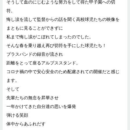
そうして血のにじむような努力をして得た甲子園への切
符。
悔し涙を流して監督からの話を聞く高校球児たちの映像を
まともに見ることができずに
私まで悔し涙がこぼれてしまったのでした。
そんな春を乗り越え再び切符を手にした球児たち！
ブラスバンドの録音が流され
距離をとって座るアルプススタンド。
コロナ禍の中で安心安全のため配慮されての開催だと感じ
ます。
そして
先輩たちの無念を昇華させ
一年かけてきた自分達の思いを爆発
弾ける笑顔
体中からあふれだす