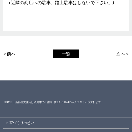
（近隣の商店への駐車、路上駐車はしないで下さい。)
＜前へ
一覧
次へ＞
HOME ｜新築注文住宅は八尾市の工務店【CRASTHAUS～クラストハウズ】まで
家づくりの想い