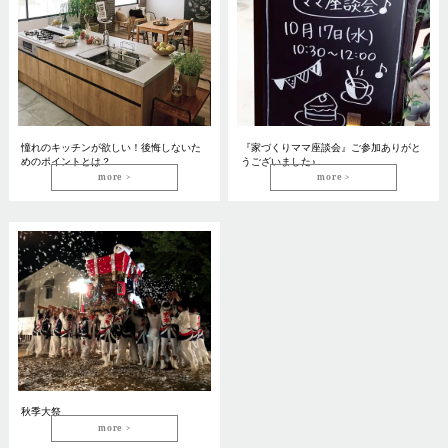
憧れのキッチンが欲しい！後悔しないた
『家づくりママ座談会』ご参加ありがと
めのポイントとは？
うございました♪
more
more
秋季大祭
more