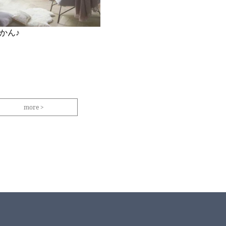
かん♪
more