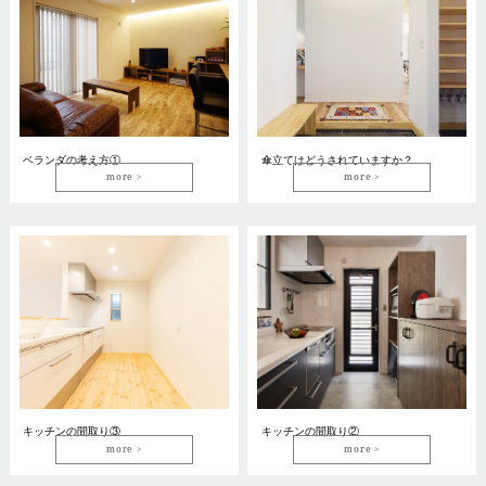
ベランダの考え方①
傘立てはどうされていますか？
more
more
キッチンの間取り③
キッチンの間取り②
more
more