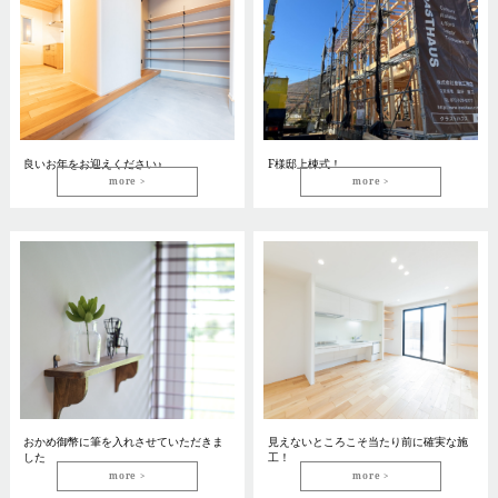
良いお年をお迎えください♪
F様邸上棟式！
more
more
おかめ御幣に筆を入れさせていただきま
見えないところこそ当たり前に確実な施
した
工！
more
more