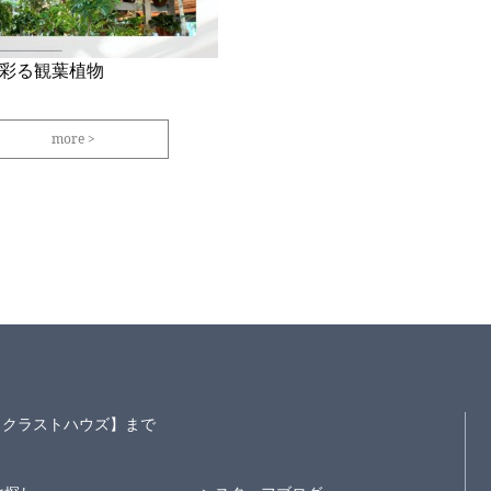
彩る観葉植物
more
S～クラストハウズ】まで