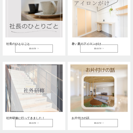
社長のひとりごと
暑い夏のアイロンがけ
more
more
社外研修に行ってきました！
お片付けの話
more
more