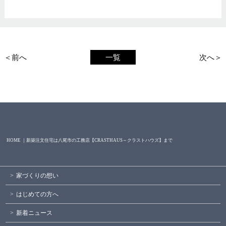
＜前へ
一覧
次へ＞
HOME ｜新築注文住宅は八尾市の工務店【CRASTHAUS～クラストハウズ】まで
家づくりの想い
はじめての方へ
新着ニュース