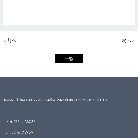
＜前へ
次へ＞
一覧
HOME ｜新築注文住宅は八尾市の工務店【CRASTHAUS～クラストハウズ】まで
家づくりの想い
はじめての方へ