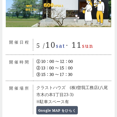
開催日程
10
11
5 /
･
sat
sun
① 10：00 ～ 12：00
開催時間
② 13：00 ～ 15：00
③ 15：30 ～ 17：30
クラストハウズ (株)曽我工務店(八尾
開催場所
市木の本1丁目23-3)
※駐車スペース有
Google MAP をひらく