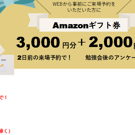
で！
除く）