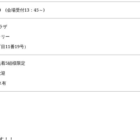
0 (会場受付13：45～)
ラザ
ラリー
目11番19号）
先着5組様限定
歓迎
ス有
す！！