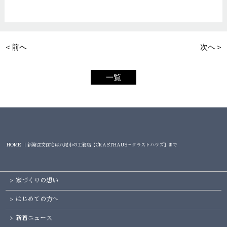
＜前へ
次へ＞
一覧
HOME ｜新築注文住宅は八尾市の工務店【CRASTHAUS～クラストハウズ】まで
家づくりの想い
はじめての方へ
新着ニュース