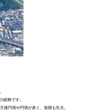
、
の総称です。
前方後円墳や円墳が多く、規模も壮大。