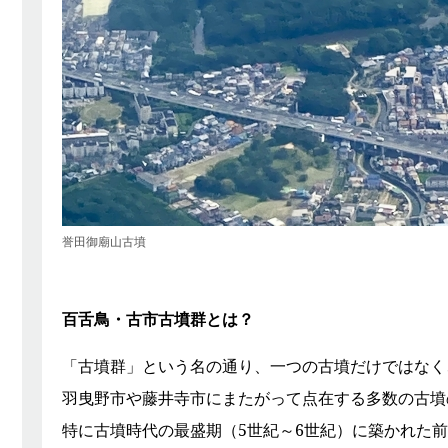
誉田御廟山古墳
百舌鳥・古市古墳群とは？
「古墳群」という名の通り、一つの古墳だけではなく
羽曳野市や藤井寺市にまたがって点在する多数の古墳
特に古墳時代の最盛期（5世紀～6世紀）に築かれた