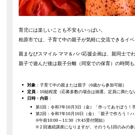
育児には楽しいことも不安もいっぱい。
柏原市では、子育て中の親子が気軽に交流できるイベ
親まなびスマイル ママ＆パパ応援企画は、親同士で
親子で遊んだ後は親子分離（同室での保育）の時間も
対象
：子育て中の親または親子（0歳から参加可能）
定員
：10組程度（応募多数の場合は抽選。定員に満たな
日時・内容
：
第1回：令和7年10月3日（金）「作ってあそぼう！
第2回：令和7年10月10日（金）「親子で作ろう！
※午前10:00～11:30（9:45受付開始）
※２回連続講座になりますが、そのうち1回のみの参