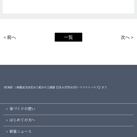
＜前へ
一覧
次へ＞
HOME ｜新築注文住宅は八尾市の工務店【CRASTHAUS～クラストハウズ】まで
家づくりの想い
はじめての方へ
新着ニュース