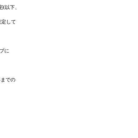
宅(以下、
設定して
ブに
年までの