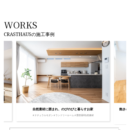
WORKS
CRASTHAUSの施工事例
自然素材に囲まれ、のびのびと暮らすお家
飽きの
＃ナチュラルモダン
＃ランドリールーム
＃畳部屋
#自然素材