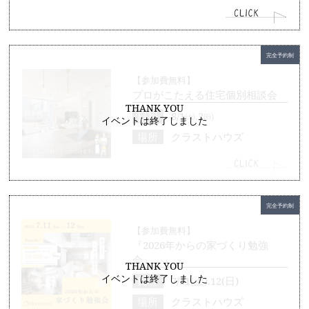
完全予約制
【参加費無料】
プロがこたえる住宅個別相談会
THANK YOU
日程
8/1㈯.2㈰
イベントは終了しました
場所
クラストハウズ
完全予約制
【参加費無料】
『2026年からの家づくり勉強
会』
THANK YOU
イベントは終了しました
日程
7/11(土).12(日)
場所
クラストハウズ