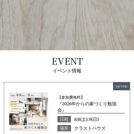
EVENT
イベント情報
完全予約制
【参加費無料】
『2026年からの家づくり勉強
会』
日程
8/8(土).9(日)
場所
クラストハウズ