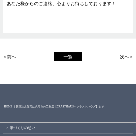
あなた様からのご連絡、心よりお待ちしております！
＜前へ
一覧
次へ＞
HOME ｜新築注文住宅は八尾市の工務店【CRASTHAUS～クラストハウズ】まで
家づくりの想い