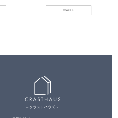
more
～クラストハウズ～