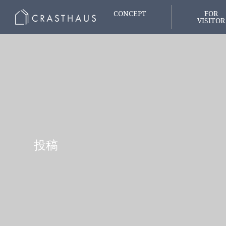
CONCEPT
FOR
VISITOR
家づくりの想い
はじめての
投稿